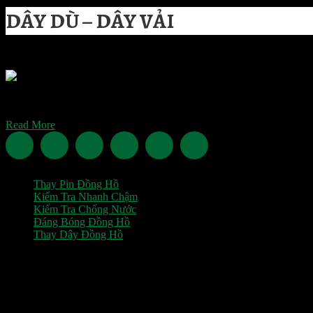
DÂY DÙ – DÂY VẢI
Watchcare.vn được thành lập và phát triển bởi đội ngũ kỹ thuật có nh
Read More
Dịch Vụ Phổ 
Thay Pin Đồng Hồ
Kiểm Tra Nhanh Chậm
Kiểm Tra Chống Nước
Đáng Bóng Đồng Hồ
Thay Dây Đồng Hồ
Thông Tin Cửa Hàng
Trụ Sở Chính
49B Hàng Bài - Hoàn Kiếm - Hà Nội