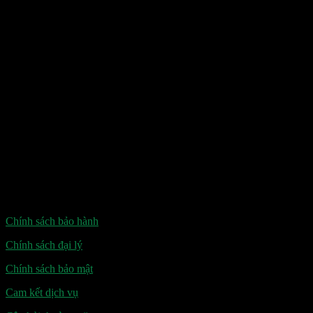
Cơ Sở 2
160 Nguyễn Văn Trỗi - Mộ Lao - Hà Đông - Hà Nội
Cơ Sở 3
65/640 Nguyễn Văn Cừ - Long Biên - Hà Nội (tạm dựng)
Hotline : 094.565.9449
Khiếu Nại : 098 9494 566
watchcarevn@gmail.com
Thứ 2 - Chủ Nhật :
8.30am - 18.30pm
Những Điều Cần Biết
Chính sách bảo hành
Chính sách đại lý
Chính sách bảo mật
Cam kết dịch vụ