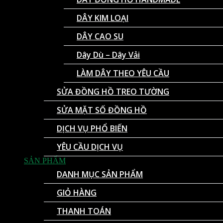
DÂY KIM LOẠI
DÂY CAO SU
Dây Dù – Dây Vải
LÀM DÂY THEO YÊU CẦU
SỬA ĐỒNG HỒ TREO TƯỜNG
SỬA MẶT SỐ ĐỒNG HỒ
DỊCH VỤ PHỔ BIẾN
YÊU CẦU DỊCH VỤ
SẢN PHẨM
DANH MỤC SẢN PHẨM
GIỎ HÀNG
THANH TOÁN