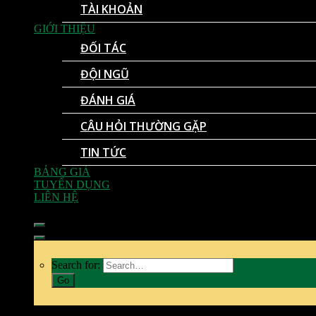
TÀI KHOẢN
GIỚI THIỆU
ĐỐI TÁC
ĐỘI NGŨ
ĐÁNH GIÁ
CÂU HỎI THƯỜNG GẶP
TIN TỨC
BẢNG GIÁ
TUYỂN DỤNG
LIÊN HỆ
Search for: