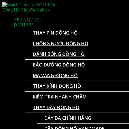
TRANG CHỦ
DỊCH VỤ
THAY PIN ĐỒNG HỒ
CHỐNG NƯỚC ĐỒNG HỒ
ĐÁNH BÓNG ĐỒNG HỒ
BẢO DƯỠNG ĐỒNG HỒ
MẠ VÀNG ĐỒNG HỒ
THAY KÍNH ĐỒNG HỒ
KIỂM TRA NHANH CHẬM
THAY DÂY ĐỒNG HỒ
DÂY DA CHÍNH HÃNG
DÂY ĐỒNG HỒ HANDMADE